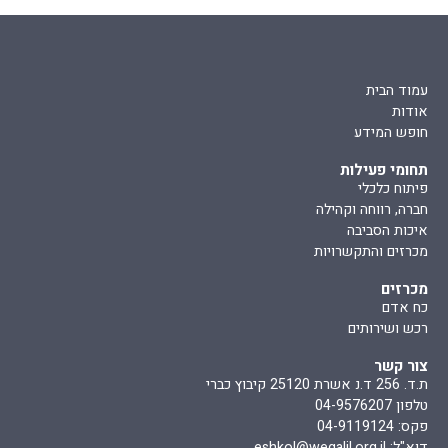
עמוד הבית
אודות
חופש המידע
תחומי פעילות
פיתוח כלכלי
חברה, רווחה וקהילה
איכות הסביבה
מכרזים והתקשרויות
מכרזים
כח אדם
רכש ושירותים
צור קשר
ת.ד. 256 ד.נ אשרת 25120 קיבוץ כברי
טלפון 04-9576207
פקס: 04-9119124
דוא"ל:
eshkol@wegalil.org.il