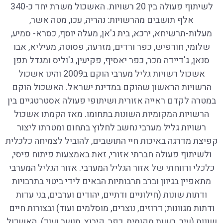
לשיתוף פעולה בין 20 רשויות. האשכול משרת יחד כ-340
אלף תושבים מהרשויות: נהריה, עכו, מטה אשר,
מעלות-תרשיחא, ירכא, בית ג'אן, מעלה יוסף, כסרא- סמיע,
שלומי, חורפיש, כפר ורדים, מזרעה, פסוטה, מעיליא, אבו
סנאן, ג'דיידה מכר, כפר יאסיף, פקיעין, ג'וליס ומגדל תפן
אשכול רשויות גליל מערבי הוקם ב2009 והינו אשכול
הרשויות הראשון שהוקם במדינת ישראל. האשכול הוקם
במטרה לקדם ראייה אזורית ושיתופי פעולה אסטרטגיים בין
הרשויות המקומיות השונות בתחומו. מאז הקמתו אשכול
רשויות גליל מערבי נחשב לחלוץ בתחום ומטרתו ליצור
קפיצת מדרגה באיכות חיי התושבים, להוביל לצמיחה כלכלית
ולשיתוף פעולה חברתי אזורי, זאת באמצעות פיתוח פיסי,
כלכלי ורווחתי של אזור הגליל המערבי. אזור הגליל המערבי
מתאפיין בגיוון וברב תרבותיות הבאים לידי ביטוי בתרבויות
ודתות שונות (חילוניים ודתיים, יהודים וערבים, בני עדות
ודתות מגוונות; דרוזים, נוצרים, מוסלמים ועוד) ובצורות חיים
שונות (עיר, רשות מקומית, כפר, קיבוץ, מושב ועוד). האשכול