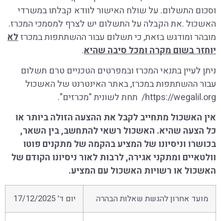
וסכום התשלום. על שולח האישור לוודא קבלתו במשרדי
האשכול
.
את הקבלה על התשלום יש לצרף למסמכי המכרז
.
מובהר ומודגש בזאת, כי תשלום עבור ההשתתפות במכרז
לא
יוחזר בשום מקרה ומכל סיבה שהיא
.
ניתן לעיין בתנאי המכרז ובמפרטים הטכניים טרם תשלום
עבור ההשתתפות במכרז, באתר האינטרנט של האשכול
https://wegalil.org/ תחת לשונית "מכרזים".
אין האשכול מתחייב לקבל את ההצעה הזולה ביותר או
כל הצעה שהיא. האשכול רשאי להתחשב, בין השאר,
בכושרו וניסיונו של המציע בהקמה של מתקנים פוטו
וולטאיים ומתקני אגירה, לרבות לאור ניסיונו הקודם של
האשכול או רשויות האשכול עם המציע.
מועד אחרון להגשת שאלות הבהרה
יום ד' 17/12/2025