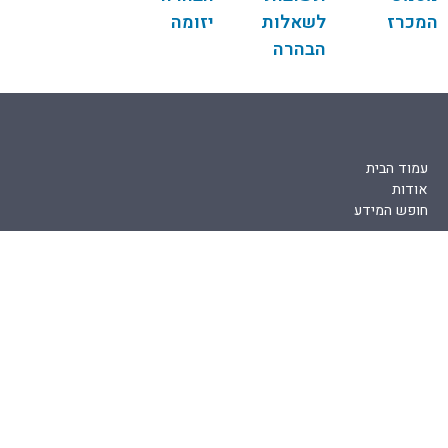
המכרז
לשאלות
יזומה
הבהרה
עמוד הבית
אודות
חופש המידע
תחומי פעילות
פיתוח כלכלי
חברה, רווחה וקהילה
איכות הסביבה
מכרזים והתקשרויות
מכרזים
כח אדם
רכש ושירותים
צור קשר