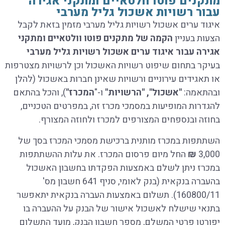
מתקנים פוטו וולטאיים ומתקני אגירה
עבור רשויות אשכול גליל מערבי
איגוד ערים אשכול רשויות גליל מערבי מזמין בזאת לקבל
הצעות בעניין
הקמה של מתקנים פוטו וולטאיים ומתקני
אגירה עבור איגוד ערים אשכול רשויות גליל מערבי
בעיקר בתחום שיפוט רשויות האשכול וכן לרשויות מצטרפות
או תאגידים עירוניים ורשויות שאינן חברות באשכול (להלן
ובהתאמה:
"אשכול", "הרשויות"
ו-"
המכרז"
), והכל בהתאם
להגדרות המופיעות במסמכי מכרז זה, במפרטים הטכניים,
בחוזה ובנספחים המצורפים למכרז ולחוזה המצורף.
השתתפות במכרז מותנית ברכישת מסמכי המכרז בסך של
3,000
₪
החל מיום פרסום המכרז. את עלות ההשתתפות
במכרז ניתן לשלם באמצעות הפקדתו בחשבון האשכול
בהעברה בנקאית (בנק לאומי, סניף 641 חשבון מס'
160800/11).
תשלום באמצעות העברה בנקאית יתאפשר
בתנאי שישלח לאשכול אישור של הבנק על ההעברה בו
יפורטו פרטי המשלם, מספר חשבון הבנק, מועד התשלום