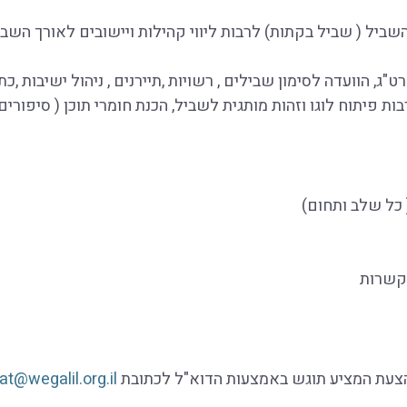
השביל ( שביל בקתות) לרבות ליווי קהילות ויישובים לאורך השבי
ג, הוועדה לסימון שבילים , רשויות ,תיירנים , ניהול ישיבות ,כת
ת פיתוח לוגו וזהות מותגית לשביל, הכנת חומרי תוכן ( סיפורים 
כל שלב ותחום)
עת המציע תוגש באמצעות הדוא"ל לכתובת
at@wegalil.org.il