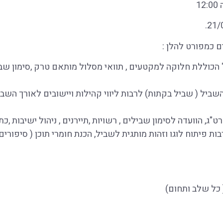
 כמפורט להלן :
 הכוללת חלוקה למקטעים , תוואי מסלול מותאם טרק ,סימון שביל
השביל ( שביל בקתות) לרבות ליווי קהילות ויישובים לאורך השבי
ג, הוועדה לסימון שבילים , רשויות ,תיירנים , ניהול ישיבות ,כת
ת פיתוח לוגו וזהות מותגית לשביל, הכנת חומרי תוכן ( סיפורים 
כל שלב ותחום)