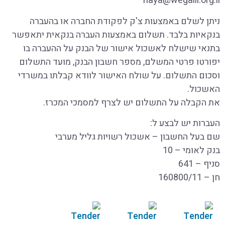
haya@wegalil.org.il
ניתן לשלם באמצעות צ'ק לפקודת החברה או בהעברה
בנקאיות בלבד. תשלום באמצעות העברה בנקאית יתאפשר
בתנאי שישלח לאשכול אישור של הבנק על ההעברה בו
יפורטו פרטי המשלם, מספר חשבון הבנק, מועד התשלום
וסכום התשלום. על שולח האישור לוודא קבלתו במשרדי
האשכול
.
את הקבלה על התשלום יש לצרף למסמכי המכרז
.
העברות יש לבצע ל
:
שם בעל החשבון – אשכול רשויות גליל מערבי
בנק לאומי – 10
סניף – 641
חן – 160800/11