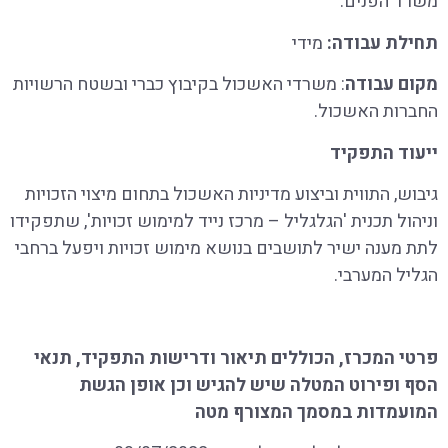
משרד הפנים.
תחילת עבודה
:
מידי
מקום עבודה
: משרדי האשכול בקיבוץ כברי ובשטח הרשויות
החברות האשכול.
ייעוד
התפקיד
גיבוש, התווית וביצוע מדיניות האשכול בתחום מיצוי הזכויות
וניהול תכנית 'הגלגליל – מרכז נייד למימוש זכויות', שתפקידו
לתת מענה ישיר לתושבים בנושא מימוש זכויות ויפעל ברחבי
הגליל המערבי.
פרטי המכרז, הכוללים תיאור ודרישות התפקיד, תנאי
הסף ופירוט המטלה שיש להגיש וכן אופן הגשת
המועמדות במסמך המצורף מטה