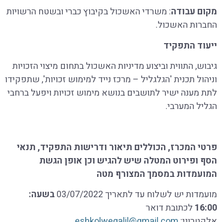
מקום עבודה
: משרדי האשכול בקיבוץ כברי ובשטח הרשויות
החברות האשכול.
ייעוד
התפקיד
גיבוש, התווית וביצוע מדיניות האשכול בתחום מיצוי הזכויות
וניהול תכנית 'הגלגליל – מרכז נייד למימוש זכויות', שתפקידו
לתת מענה ישיר לתושבים בנושא מימוש זכויות ויפעל ברחבי
הגליל המערבי.
פרטי המכרז, הכוללים תיאור ודרישות התפקיד, תנאי
הסף ופירוט המטלה שיש להגיש וכן אופן הגשת
המועמדות במסמך המצורף מטה
מועמדות יש לשלוח עד לתאריך 03/07/2022
בשעה:
16:00
לכתובת דואר
אלקטרוני:
eshkolwegalil@gmail.com