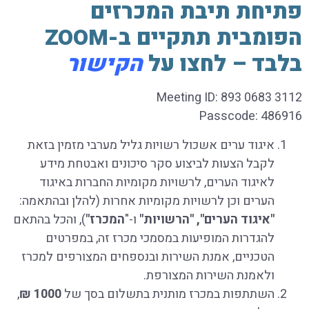
פתיחת תיבת המכרזים
הפומבית תתקיים ב-ZOOM
בלבד – לחצו על
הקישור
Meeting ID: 893 0683 3112
Passcode: 486916
איגוד ערים אשכול רשויות גליל מערבי מזמין בזאת
לקבל הצעות לביצוע סקר סיכונים ואבטחת מידע
לאיגוד הערים, לרשויות מקומיות החברות באיגוד
הערים וכן לרשויות מקומיות אחרות (להלן ובהתאמה:
"איגוד הערים", "הרשויות"
ו-"
המכרז"
), והכל בהתאם
להגדרות המופיעות במסמכי מכרז זה, במפרטים
הטכניים, אמנת השירות ובנספחים המצורפים למכרז
ולאמנת השירות המצורפת.
השתתפות במכרז מותנית בתשלום בסך של
1000 ₪
,