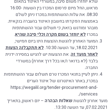
שלא יוחזרו משום סיבה, במשרדי האיגוד בתאום
מראש, החל מיום פרסום המכרז בין השעות 16:00-
08:30. את עלות ההשתתפות במכרז ניתן לשלם
באמצעות הפקדתו בחשבון האיגוד בהעברה בנקאית.
מובהר ומודגש בזאת, כי תשלום עבור ההשתתפות
במכרז
לא יוחזר בשום מקרה וכלי סיבה שהיא
.
המועד האחרון להגשת ההצעות הינו ביום חמישי,
18.02.2021, עד השעה 10:30.
לא תתקבלנה הצעות
לאחר מועד זה
. את ההצעות יש להגיש במסירה ידנית
בלבד (לא בדואר ו/או בכל דרך אחרת) במשרדי
החברה.
ניתן לעיין בתנאי המכרז טרם תשלום עבור ההשתתפות
במכרז, באתר האינטרנט של איגוד הערים
https://wegalil.org/tender-procurement-and-
.
services/
מועד אחרון להגשת
שאלות הבהרה
– יום ראשון, בתאריך
07.02.2021, עד השעה 13:30.