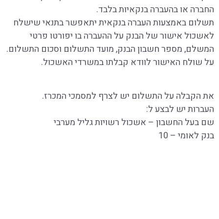
החברה או בהעברה בנקאיות בלבד.
תשלום באמצעות העברה בנקאית יתאפשר בתנאי שישלח
לאשכול אישור של הבנק על ההעברה בו יפורטו פרטי
המשלם, מספר חשבון הבנק, מועד התשלום וסכום התשלום.
על שולח האישור לוודא קבלתו במשרדי האשכול
.
את הקבלה על התשלום יש לצרף למסמכי המכרז
.
העברות יש לבצע ל
:
שם בעל החשבון – אשכול רשויות גליל מערבי
בנק לאומי – 10
סניף – 641
חן – 160800/11
פתיחת תיבת המכרזים