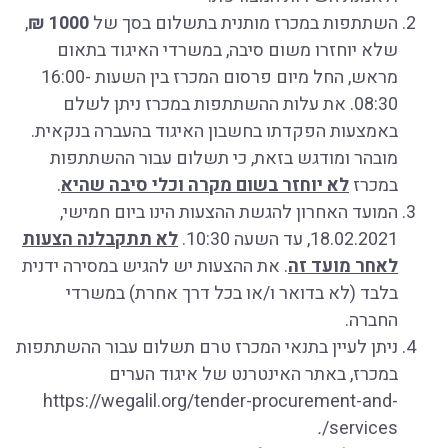
השתתפות במכרז מותנית בתשלום בסך של
1000 ₪
,
שלא יוחזרו משום סיבה, במשרדי האיגוד בתאום
מראש, החל מיום פרסום המכרז בין השעות 16:00-
08:30. את עלות ההשתתפות במכרז ניתן לשלם
באמצעות הפקדתו בחשבון האיגוד בהעברה בנקאית.
מובהר ומודגש בזאת, כי תשלום עבור ההשתתפות
במכרז
לא יוחזר בשום מקרה וכלי סיבה שהיא
.
המועד האחרון להגשת ההצעות הינו ביום חמישי,
18.02.2021, עד השעה 10:30.
לא תתקבלנה הצעות
לאחר מועד זה
. את ההצעות יש להגיש במסירה ידנית
בלבד (לא בדואר ו/או בכל דרך אחרת) במשרדי
החברה.
ניתן לעיין בתנאי המכרז טרם תשלום עבור ההשתתפות
במכרז, באתר האינטרנט של איגוד הערים
https://wegalil.org/tender-procurement-and-
.
services/