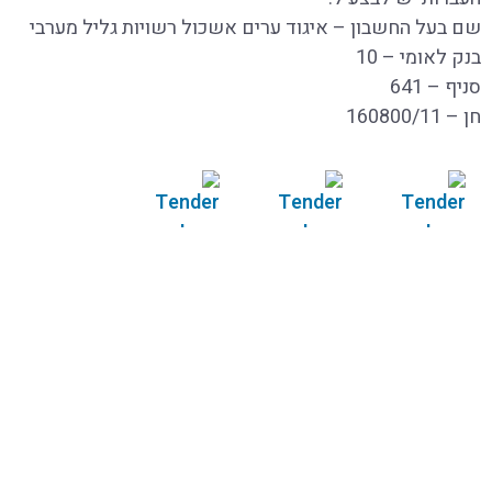
שם בעל החשבון – איגוד ערים אשכול רשויות גליל מערבי
בנק לאומי – 10
סניף – 641
חן – 160800/11
תשובות
מסמכי
הבהרה
לשאלות
המכרז
תנאי סף
הבהרה
עמוד הבית
אודות
חופש המידע