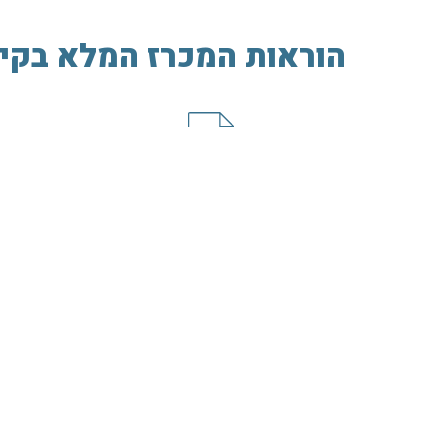
הוראות המכרז המלא בקי
מכרז פומבי 5/21 - מנהל/ת משרד
– מזכיר/ה
תחומי פעילות
מכ
עמוד הבית
פיתוח כלכלי
כח
אודות
חברה, רווחה וקהילה
רכש
חופש המידע
איכות הסביבה
מכרזים והתקשרויות