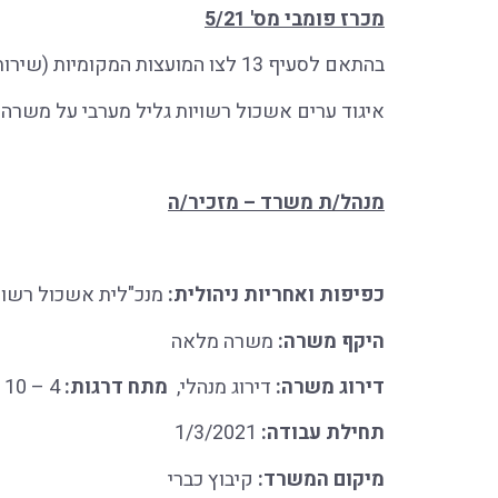
מכרז פומבי מס' 5/21
בהתאם לסעיף 13 לצו המועצות המקומיות (שירות העובדים), תשכ"ב-1962, מכריז בזה
איגוד ערים אשכול רשויות גליל מערבי על משרה 
מנהל/ת משרד – מזכיר/ה
כפיפות ואחריות ניהולית:
מנכ"לית אשכול רשויו
היקף משרה:
משרה מלאה
דירוג משרה:
דירוג מנהלי,
מתח דרגות:
4 – 10
תחילת עבודה:
1/3/2021
מיקום המשרד:
קיבוץ כברי