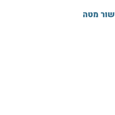
שור מטה
רזים
צור קשר
 אדם
ת.ד. 256 ד.נ אשרת 25120 קיבוץ כברי
 ושירותים
טלפון 04-9576207
פקס: 04-9119124
דוא"ל:
eshkol@wegalil.org.il
הצהרת נגישות