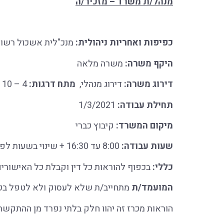
מנהל/ת משרד – מזכיר/ה
כפיפות ואחריות ניהולית:
מנכ"לית אשכול רשויו
היקף משרה:
משרה מלאה
דירוג משרה:
דירוג מנהלי,
מתח דרגות:
4 – 10
תחילת עבודה:
1/3/2021
מיקום המשרד:
קיבוץ כברי
שעות עבודה:
8:00 עד 16:30 + שינוי בשעות לפי צרכי האשכול
כללי:
בכפוף להוראות כל דין וקבלת כל האישורי
המועמד/ת
מתחייב/ת שלא לעסוק ולא לטפל בכל ע
הוראות מכרז זה יהוו חלק בלתי נפרד מן ההתקשרו