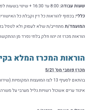
שעות עבודה:
8:00 עד 16:30 + שינוי בשעות לפי צרכי האשכול
כללי:
בכפוף להוראות כל דין וקבלת כל האישורי
המועמד/ת
מתחייב/ת שלא לעסוק ולא לטפל בכל ע
הוראות מכרז זה יהוו חלק בלתי נפרד מן ההתקשרו
הוראות המכרז המלא בקי
מכרז פומבי מס' 5/21
בהתאם לסעיף 13 לצו המועצות המקומיות (שירות העובדים), תשכ"ב-1962, מכריז בזה
איגוד ערים אשכול רשויות גליל מערבי על משרה 