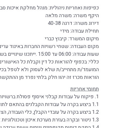
כפיפות ואחריות ניהולית: מנהל מחלקת איכות סבי
היקף משרה: משרה מלאה
דירוג משרה: דרגה 40-38
תחילת עבודה: מידי
מיקום המשרד: קיבוץ כברי
מקום העבודה: שטחי רשויות החברות באיגוד ערים
שעות עבודה: 06:00 עד 15:00 .ייתכנו שינויים בשעות העבודה בהתאם לצרכי הארגון ותכניות העבודה של הרשויות, עבודה בימי שישי וערבי חג – לפי הצורך.
כללי: בכפוף להוראות כל דין וקבלת כל האישורי
המועמד/ת מתחייב/ת שלא לעסוק ולא לטפל בכל ענ
הוראות מכרז זה יהוו חלק בלתי נפרד מן ההתקשרו
תחומי אחריות
1. פיקוח על עבודות קבלני איסוף פסולת ברשויות האשכול, לרבות:
1.1 ביצוע בקרה על עבודות הקבלנים בהתאם לתוכניות העבודה של הרשויות.
1.2 ביצוע בקרה על עובדי הקבלן, כלי העבודה, הציוד וכלי הרכב בהיבט של נהלי עבודה הקשורים בבטיחות ובאיכות הסביבה.
1.3 ניטור ובקרה בעזרת מערכת איכון וטכנולוגיות אכיפה תומכות.
1.4 הפקת דוחות תקופתיים וניתוח שעות עבודה ומסלולי נסיעה בהתאם לתוכנית העבודה.