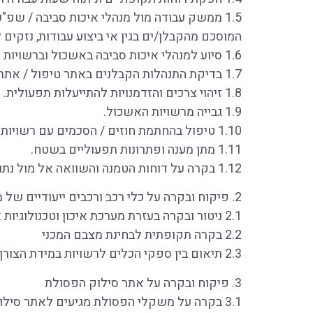
1.5 ממשק עבודה מול מנהלי איכות סביבה / שפ"
המוסכם מהקבלן/ים בגין אי ביצוע עבודות, נזקים ל
1.6 סיוע למנהלי איכות סביבה באשכול וברשויות האשכול במתן פתרונות בגין תלונות תושבים בנושא שירות המערך.
1.7 בדיקת התנהלות הקבלנים באתר טיפול / אתר סילוק הפסולת שנקבע בהתאם לחוזה העבודה.
1.8 זיהוי צרכים והזדמנויות להתייעלות תפעולית. זיהוי "זוללי" זמן בתהליך האיסוף והפינוי של הפסלות וצווארי בקבוק בהפעלת המערך.
1.9 גבייה מרשויות האשכול.
1.10 טיפול בהחתמת חוזים / הסכמים עם רשויות האשכול.
1.11 מתן מענה ופתרונות תפעוליים בשטח.
1.12 בקרה על דוחות הטמנה והשוואה אל מול נתוני מערכת האיכון והטכנולוגיות התומכות בפיקוח המערך.
2. פיקוח ובקרה על כלי רכב ורכבים ייעודיים של מערך המשותף לאיסוף ופינוי פסולת
2.1 ניטור ובקרה בעזרת מערכת איכון וטכנולוגיות אכיפה תומכות.
2.2 בקרה תקופתית לבחינת מצבם המכני
2.3 תיאום בין ספקי הכלים לרשויות במידת הצורך
3. פיקוח ובקרה על אתר סילוק הפסולת
3.1 בקרה על משקלי הפסולת מגיעים לאתר סילוק הפסולת