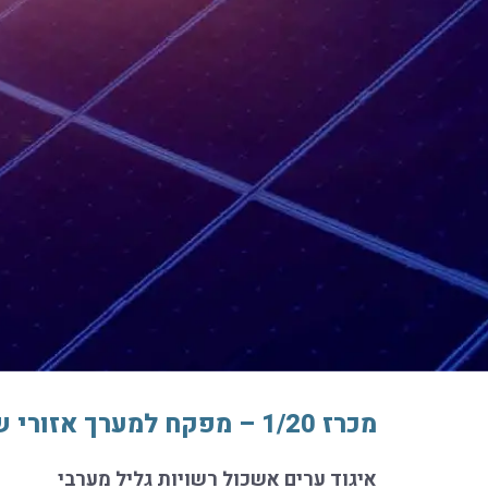
מכרז 1/20 – מפקח למערך אזורי של איסוף, פינוי וסילוק פסולת מרשויות האשכול
איגוד ערים אשכול רשויות גליל מערבי