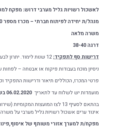
לאשכול רשויות גליל מערבי דרוש: מפקח למער
מנהל/ת יחידה לפיתוח חברתי – מכרז מספר 01/20
משרה מלאה
דרגה 38-40
דרישות סף לתפקיד:
12 שנות לימוד. יתרון לבעלי קורסים והשתלמויות בנושאי תעבורה ובטיחות. ניסיון חובה בביצוע עבודות בשטח תפעולי / לוגיסטי
ניסיון מוכח בעבודות פיקוח או אבטחה – לפחות שנ
פרטי המכרז, הכוללים תיאור ודרישות התפקיד ו
מועמדות יש לשלוח עד לתאריך
06.02.2020 בשעה: 12:00
בהתאם לסעיף 13 לצו המועצות המקומיות (שירות העובדים), תשכ"ב-1962 ,מכריז בזה
איגוד ערים אשכול רשויות גליל מערבי על משרה 
מפקח/ת למערך אזורי משותף של איסוף,פינוי