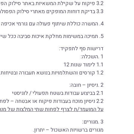
3.2 פיקוח על שקילת המשאיות באתר סילוק הפסולת
3.3 בדיקת דוחות המופקים מאתרי סילוק הפסולת
4. המשרה כוללת שיתוף פעולה עם גורמי אכיפה אזוריים, לרבות פגישות עבודה מחוץ לתחומי האשכול
5. תמיכה במשימות מחלקת איכות סביבה ככל שיידרש ובהתאם להנחיות המנהל.
דרישות סף לתפקיד:
1 .השכלה:
1.1 לימוד שנות 12
1.2 קורסים והשתלמויות בנושא תעבורה ובטיחות – יתרון.
2 .ניסיון – חובה:
2.1 בביצוע עבודות בשטח תפעולי / לוגיסטי
2.2 ניסיון מוכח בעבודות פיקוח או אבטחה – לפחות שנת ניסיון אחת.
על המועמד/ת לצרף לפחות שתי המלצות של מנהל
3 .מגורים:
מגורים ברשויות האשכול – יתרון.