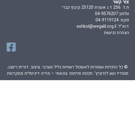
צור קשר
ת.ד. 256 ד.נ אשרת 25120 קיבוץ כברי
טלפון 04-9576207
פקס: 04-9119124
דוא"ל:
eshkol@wegalil.org.il
הצהרת נגישות
© כל הזכויות שמורות לאשכול רשויות גליל מערבי. עיצוב: דורית ריטבו,
סטודיו נטע לזרוביץ'. תכנות ופיתוח:
צונאמי – מדיה דיגיטלית מתקדמת