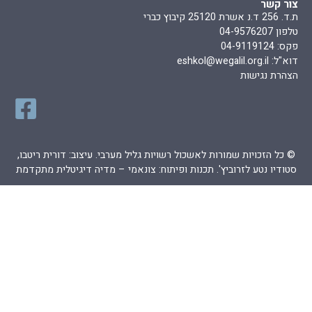
צור קשר
ת.ד. 256 ד.נ אשרת 25120 קיבוץ כברי
טלפון 04-9576207
פקס: 04-9119124
דוא"ל:
eshkol@wegalil.org.il
הצהרת נגישות
© כל הזכויות שמורות לאשכול רשויות גליל מערבי. עיצוב: דורית ריטבו,
סטודיו נטע לזרוביץ'. תכנות ופיתוח:
צונאמי – מדיה דיגיטלית מתקדמת