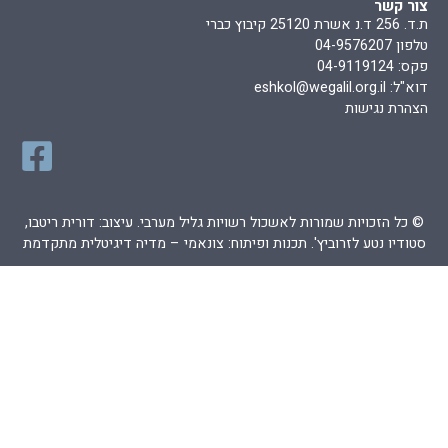
צור קשר
ת.ד. 256 ד.נ אשרת 25120 קיבוץ כברי
טלפון 04-9576207
פקס: 04-9119124
דוא"ל:
eshkol@wegalil.org.il
הצהרת נגישות
© כל הזכויות שמורות לאשכול רשויות גליל מערבי. עיצוב: דורית ריטבו,
סטודיו נטע לזרוביץ'. תכנות ופיתוח:
צונאמי – מדיה דיגיטלית מתקדמת