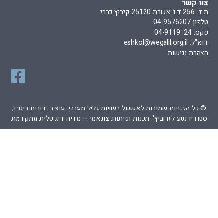
צור קשר
ת.ד. 256 ד.נ אשרת 25120 קיבוץ כברי
טלפון 04-9576207
פקס: 04-9119124
דוא"ל:
eshkol@wegalil.org.il
הצהרת נגישות
© כל הזכויות שמורות לאשכול רשויות גליל מערבי. עיצוב: דורית ריטבו,
סטודיו נטע לזרוביץ'. תכנות ופיתוח:
צונאמי – מדיה דיגיטלית מתקדמת