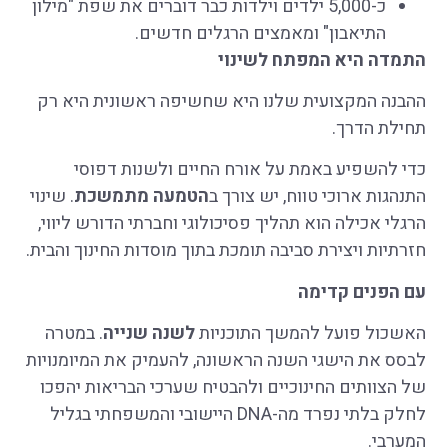
כ-5,000 ילדים וילדות כבר דוברים את שפת "מילון
התיאבון" ומאמצים הרגלים חדשים.
התמדה היא המפתח לשינוי
ההבנה המקצועית שלנו היא שחשיפה ראשונית היא רק
תחילת הדרך.
כדי להשפיע באמת על אורח החיים ולשנות דפוסי
התנהגות ארוכי טווח, יש צורך ב
הטמעה מתמשכת
. שינוי
הרגלי אכילה הוא תהליך פסיכולוגי וחברתי הדורש ליווי,
חזרתיות ויצירת סביבה תומכת בתוך מוסדות החינוך והבית.
עם הפנים קדימה
האשכול פועל להמשך התוכניות
לשנה שנייה
. במטרה
לבסס את הישגי השנה הראשונה, להעמיק את המיומנויות
של הצוותים החינוכיים ולהבטיח שערכי הבריאות יהפכו
לחלק בלתי נפרד מה-DNA היישובי והמשפחתי בגליל
המערבי.