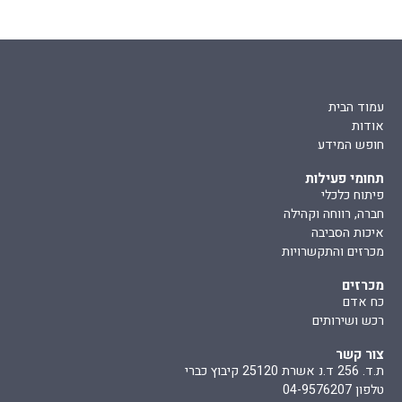
עמוד הבית
אודות
חופש המידע
תחומי פעילות
פיתוח כלכלי
חברה, רווחה וקהילה
איכות הסביבה
מכרזים והתקשרויות
מכרזים
כח אדם
רכש ושירותים
צור קשר
ת.ד. 256 ד.נ אשרת 25120 קיבוץ כברי
טלפון 04-9576207