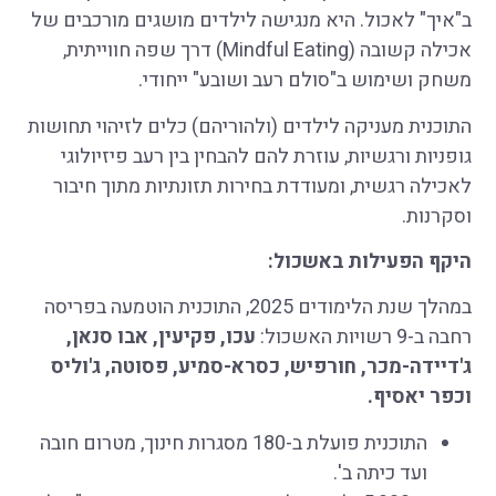
ב"איך" לאכול. היא מנגישה לילדים מושגים מורכבים של
אכילה קשובה (Mindful Eating) דרך שפה חווייתית,
משחק ושימוש ב"סולם רעב ושובע" ייחודי.
התוכנית מעניקה לילדים (ולהוריהם) כלים לזיהוי תחושות
גופניות ורגשיות, עוזרת להם להבחין בין רעב פיזיולוגי
לאכילה רגשית, ומעודדת בחירות תזונתיות מתוך חיבור
וסקרנות.
היקף הפעילות באשכול:
במהלך שנת הלימודים 2025, התוכנית הוטמעה בפריסה
רחבה ב-9 רשויות האשכול:
עכו, פקיעין, אבו סנאן,
ג'דיידה-מכר, חורפיש, כסרא-סמיע, פסוטה, ג'וליס
וכפר יאסיף.
התוכנית פועלת ב-180 מסגרות חינוך, מטרום חובה
ועד כיתה ב'.