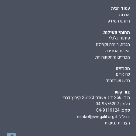
עמוד הבית
אודות
חופש המידע
תחומי פעילות
פיתוח כלכלי
חברה, רווחה וקהילה
איכות הסביבה
מכרזים והתקשרויות
מכרזים
כח אדם
רכש ושירותים
צור קשר
ת.ד. 256 ד.נ אשרת 25120 קיבוץ כברי
טלפון 04-9576207
פקס: 04-9119124
דוא"ל:
eshkol@wegalil.org.il
הצהרת נגישות