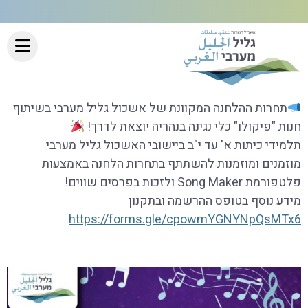
תחרות ההלחנה המקוונת של אשכול גליל מערבי בשיתוף
חנות "פיקולו" כלי נגינה בנהריה יוצאת לדרך!
תלמידי כיתות א' עד י"ב ביישובי האשכול גליל מערבי
מוזמנים ומוזמנות להשתתף בתחרות הלחנה באמצעות
פלטפורמת Song Maker ולזכות בפרסים שווים!
מידע נוסף בטופס ההרשמה ובתקנון
https://forms.gle/cpowmYGNYNpQsMTx6