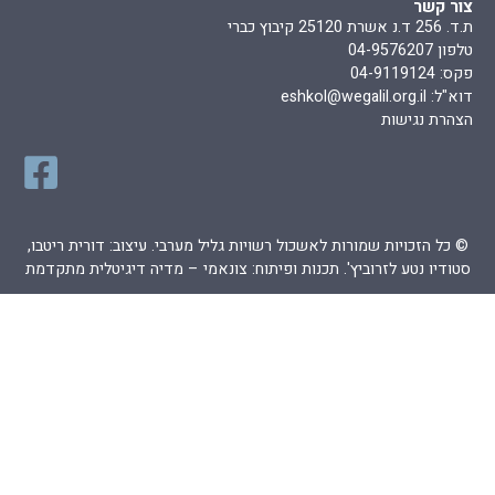
צור קשר
ת.ד. 256 ד.נ אשרת 25120 קיבוץ כברי
טלפון 04-9576207
פקס: 04-9119124
דוא"ל:
eshkol@wegalil.org.il
הצהרת נגישות
© כל הזכויות שמורות לאשכול רשויות גליל מערבי. עיצוב: דורית ריטבו,
סטודיו נטע לזרוביץ'. תכנות ופיתוח:
צונאמי – מדיה דיגיטלית מתקדמת