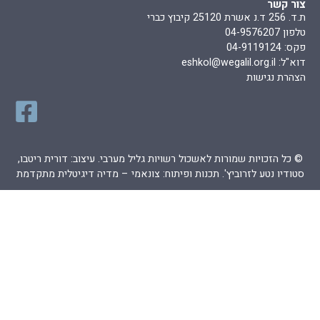
צור קשר
ת.ד. 256 ד.נ אשרת 25120 קיבוץ כברי
טלפון 04-9576207
פקס: 04-9119124
דוא"ל:
eshkol@wegalil.org.il
הצהרת נגישות
© כל הזכויות שמורות לאשכול רשויות גליל מערבי. עיצוב: דורית ריטבו,
סטודיו נטע לזרוביץ'. תכנות ופיתוח:
צונאמי – מדיה דיגיטלית מתקדמת