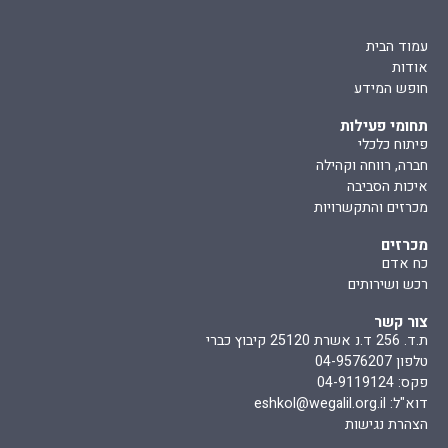
עמוד הבית
אודות
חופש המידע
תחומי פעילות
פיתוח כלכלי
חברה, רווחה וקהילה
איכות הסביבה
מכרזים והתקשרויות
מכרזים
כח אדם
רכש ושירותים
צור קשר
ת.ד. 256 ד.נ אשרת 25120 קיבוץ כברי
טלפון 04-9576207
פקס: 04-9119124
דוא"ל:
eshkol@wegalil.org.il
הצהרת נגישות