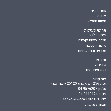
עמוד הבית
אודות
חופש המידע
תחומי פעילות
פיתוח כלכלי
חברה, רווחה וקהילה
איכות הסביבה
מכרזים והתקשרויות
מכרזים
כח אדם
רכש ושירותים
צור קשר
ת.ד. 256 ד.נ אשרת 25120 קיבוץ כברי
טלפון 04-9576207
פקס: 04-9119124
דוא"ל:
eshkol@wegalil.org.il
הצהרת נגישות