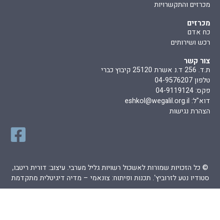
מכרזים והתקשרויות
מכרזים
כח אדם
רכש ושירותים
צור קשר
ת.ד. 256 ד.נ אשרת 25120 קיבוץ כברי
טלפון 04-9576207
פקס: 04-9119124
דוא"ל:
eshkol@wegalil.org.il
הצהרת נגישות
© כל הזכויות שמורות לאשכול רשויות גליל מערבי. עיצוב: דורית ריטבו,
סטודיו נטע לזרוביץ'. תכנות ופיתוח:
צונאמי – מדיה דיגיטלית מתקדמת